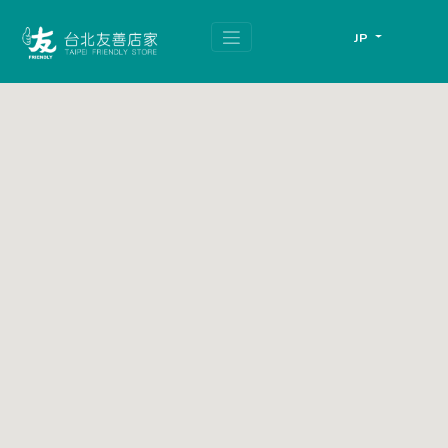
跳
頁
到
面
JP
主
頂
要
端
內
容
區
塊