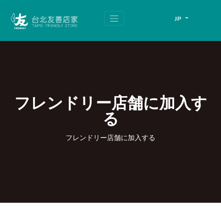
跳
頁
到
面
JP
主
頂
要
端
內
容
區
塊
フレンドリー店舗に加入す
る
フレンドリー店舗に加入する