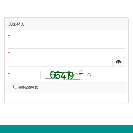
店家登入
*
*
*
保持記住帳號