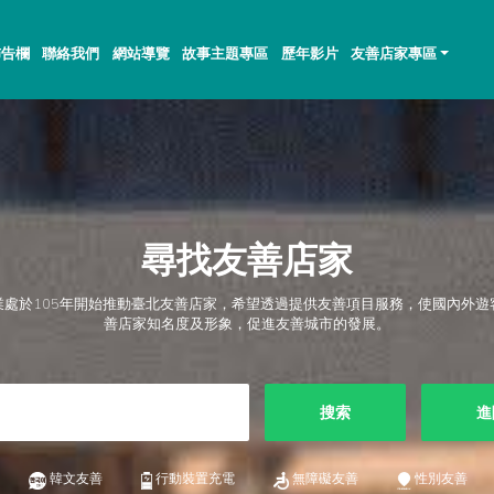
佈告欄
聯絡我們
網站導覽
故事主題專區
歷年影片
友善店家專區
尋找友善店家
業處於105年開始推動臺北友善店家，希望透過提供友善項目服務，使國內外遊
善店家知名度及形象，促進友善城市的發展。
搜索
進
韓文友善
行動裝置充電
無障礙友善
性別友善