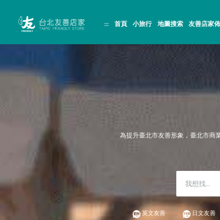
跳
頁
到
面
主
頂
:::
首頁
小旅行
地圖搜索
友善店家
要
端
內
容
區
塊
為提升臺北市友善形象，臺北市商
英文友善
日文友善