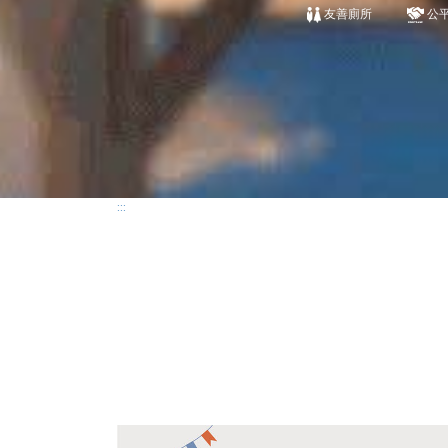
友善廁所
公
:::