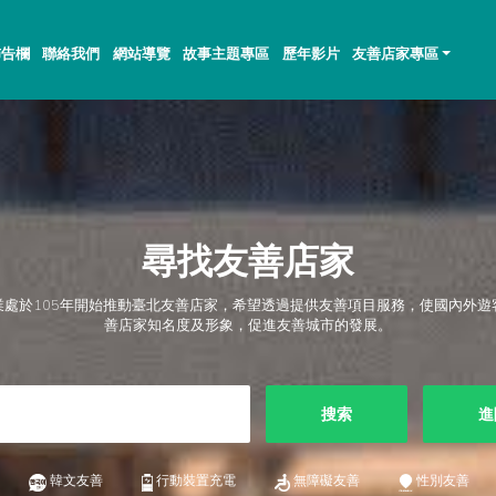
佈告欄
聯絡我們
網站導覽
故事主題專區
歷年影片
友善店家專區
尋找友善店家
業處於105年開始推動臺北友善店家，希望透過提供友善項目服務，使國內外遊
善店家知名度及形象，促進友善城市的發展。
搜索
進
韓文友善
行動裝置充電
無障礙友善
性別友善