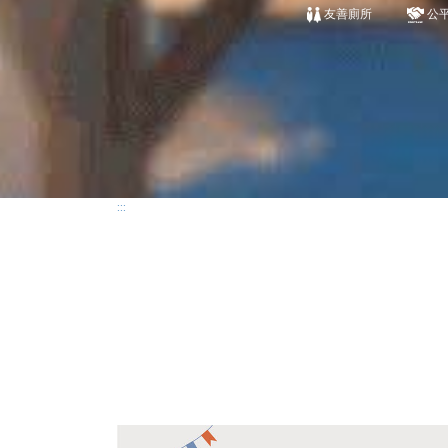
友善廁所
公
:::