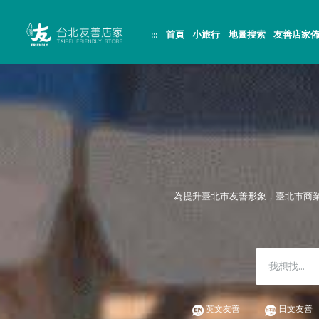
跳
頁
到
面
主
頂
:::
首頁
小旅行
地圖搜索
友善店家
要
端
內
容
區
塊
為提升臺北市友善形象，臺北市商
英文友善
日文友善