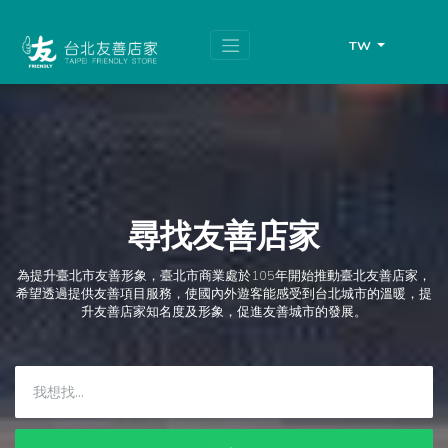
跳
頁
到
面
主
頂
TW
要
端
內
容
區
塊
尋找友善店家
為提升臺北市友善形象，臺北市商業處於105年開始推動臺北友善店家，
希望透過提供友善項目服務，使國內外遊客能感受到台北城市的溫暖，提
升友善店家知名度及形象，促進友善城市的發展。