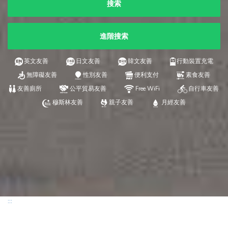
搜索
進階搜索
英文友善
日文友善
韓文友善
行動裝置充電
無障礙友善
性別友善
便利支付
素食友善
友善廁所
公平貿易友善
Free WiFi
自行車友善
穆斯林友善
親子友善
月經友善
:::