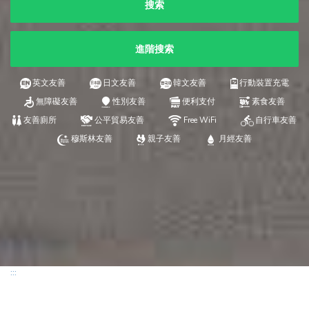
搜索
進階搜索
英文友善
日文友善
韓文友善
行動裝置充電
無障礙友善
性別友善
便利支付
素食友善
友善廁所
公平貿易友善
Free WiFi
自行車友善
穆斯林友善
親子友善
月經友善
:::