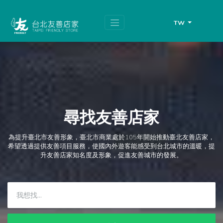
跳
頁
到
面
主
頂
TW
要
端
內
容
區
塊
尋找友善店家
為提升臺北市友善形象，臺北市商業處於105年開始推動臺北友善店家，
希望透過提供友善項目服務，使國內外遊客能感受到台北城市的溫暖，提
升友善店家知名度及形象，促進友善城市的發展。