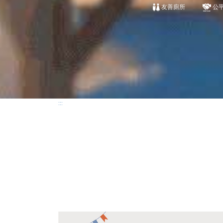
友善廁所
公
:::