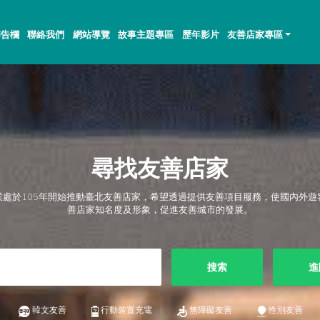
佈告欄
聯絡我們
網站導覽
故事主題專區
歷年影片
友善店家專區
尋找友善店家
業處於105年開始推動臺北友善店家，希望透過提供友善項目服務，使國內外遊
善店家知名度及形象，促進友善城市的發展。
搜索
進
韓文友善
行動裝置充電
無障礙友善
性別友善