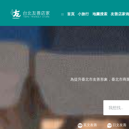
跳
頁
到
面
主
頂
:::
首頁
小旅行
地圖搜索
友善店家
要
端
內
容
區
塊
為提升臺北市友善形象，臺北市商
英文友善
日文友善