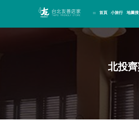
跳
頁
到
面
:::
首頁
小旅行
地圖搜
主
頂
要
端
內
容
區
塊
北投齊