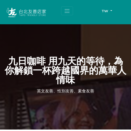
跳
頁
到
面
TW
主
頂
要
端
內
容
區
塊
九日咖啡 用九天的等待，為
你解鎖一杯跨越國界的萬華人
情味
英文友善、性別友善、素食友善