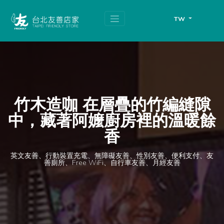
跳
頁
到
面
TW
主
頂
要
端
內
容
區
塊
竹木造咖 在層疊的竹編縫隙
中，藏著阿嬤廚房裡的溫暖餘
香
英文友善、行動裝置充電、無障礙友善、性別友善、便利支付、友
善廁所、Free WiFi、自行車友善、月經友善