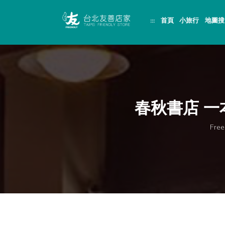
跳
頁
到
面
:::
首頁
小旅行
地圖搜
主
頂
要
端
內
容
區
塊
春秋書店 
Fr