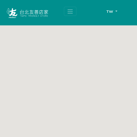
跳
頁
到
面
TW
主
頂
要
端
內
容
區
塊