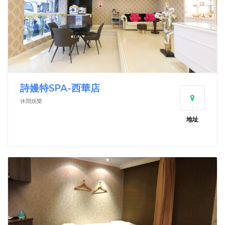
詩嫚特SPA-西華店
休閒娛樂
地址