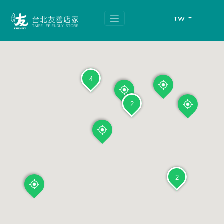
跳
頁
到
面
TW
主
頂
要
端
內
容
區
塊
4
2
2