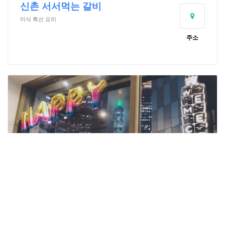
신촌 서서먹는 갈비
미식 특선 요리
주소
We&Me Café호호 문화 창의