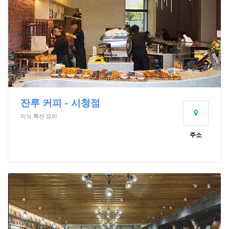
잔루 커피 - 시청점
미식 특선 요리
주소