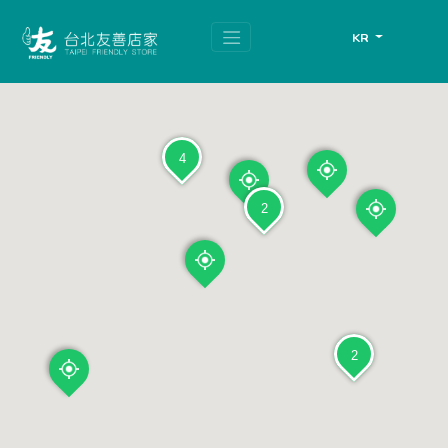
跳
頁
到
面
KR
主
頂
要
端
內
容
區
塊
4
2
2