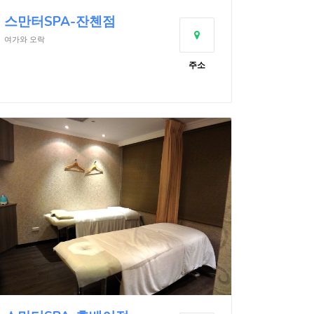
스만터SPA-잔첸점
여가와 오락
주소