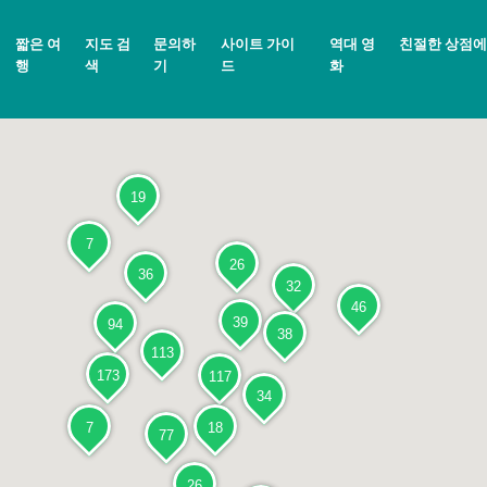
짧은 여
지도 검
문의하
사이트 가이
역대 영
친절한 상점에
행
색
기
드
화
19
7
26
36
32
46
39
94
38
113
173
117
34
7
18
77
26