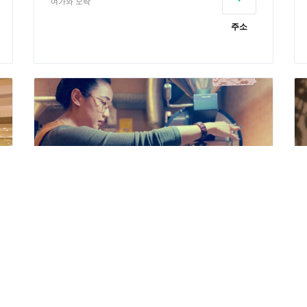
여가와 오락
주소
슈커피베이킹관 Shu Cafe
미식 특선 요리