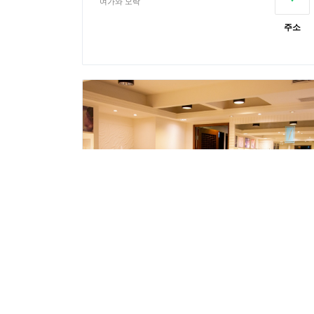
여가와 오락
주소
스만터SPA-딩하오점
여가와 오락