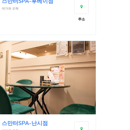
스만터SPA-후베이점
여가와 오락
주소
스만터SPA-난시점