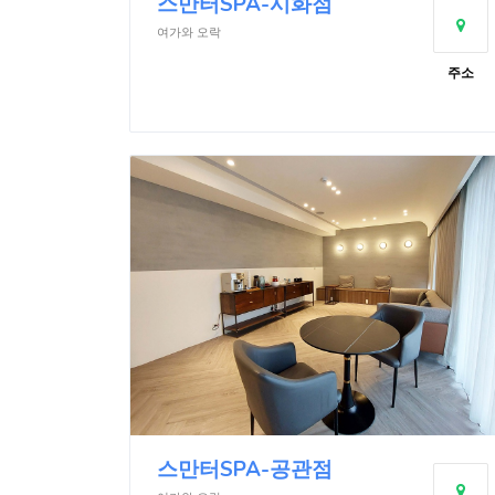
스만터SPA-시화점
여가와 오락
주소
스만터SPA-공관점