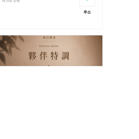
여가와 오락
주소
성더우 커피
미식 특선 요리