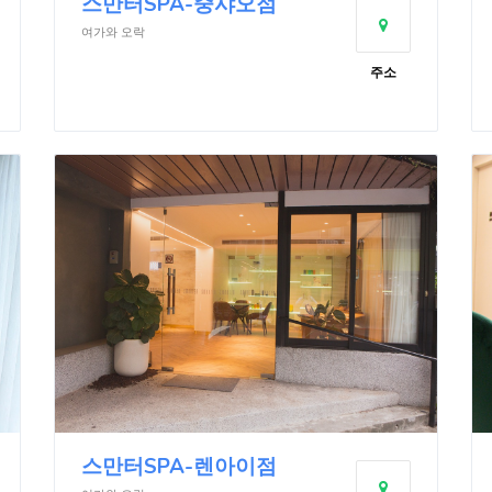
스만터SPA-중샤오점
여가와 오락
주소
스만터SPA-렌아이점