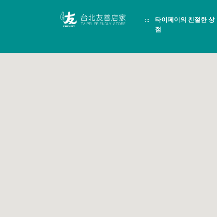
跳
頁
到
面
:::
타이페이의 친절한 상
主
頂
要
端
점
內
容
區
塊