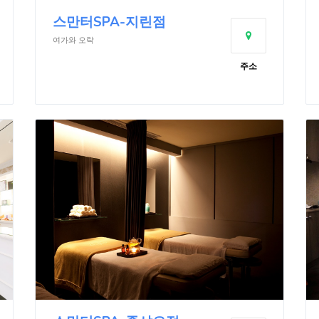
스만터SPA-지린점
여가와 오락
주소