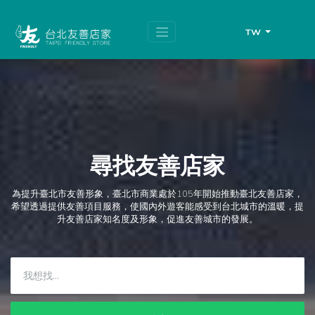
跳
頁
到
面
主
頂
TW
要
端
內
容
區
塊
尋找友善店家
為提升臺北市友善形象，臺北市商業處於105年開始推動臺北友善店家，
希望透過提供友善項目服務，使國內外遊客能感受到台北城市的溫暖，提
升友善店家知名度及形象，促進友善城市的發展。