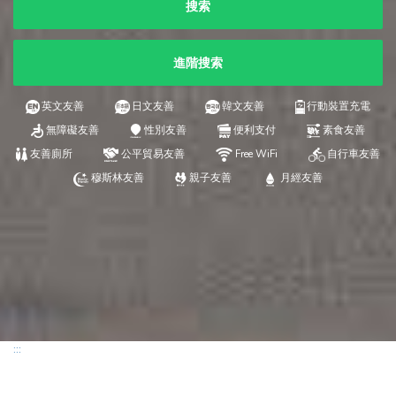
搜索
進階搜索
英文友善
日文友善
韓文友善
行動裝置充電
無障礙友善
性別友善
便利支付
素食友善
友善廁所
公平貿易友善
Free WiFi
自行車友善
穆斯林友善
親子友善
月經友善
:::