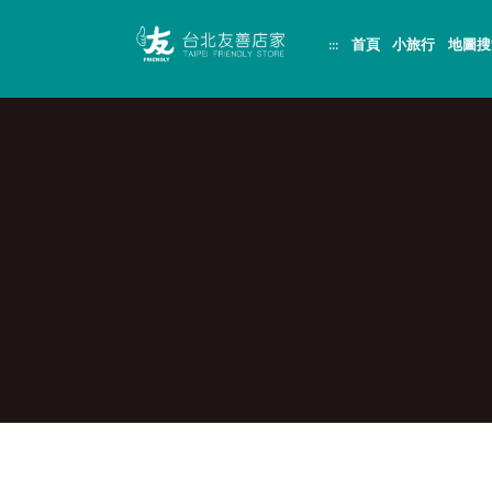
跳
頁
到
面
:::
首頁
小旅行
地圖搜
主
頂
要
端
內
容
區
塊