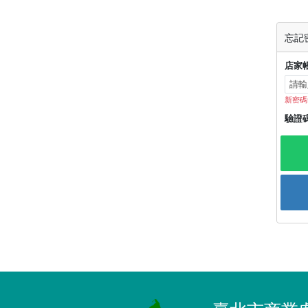
忘記
店家
新密碼
驗證