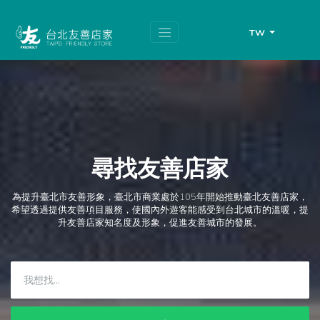
跳
頁
到
面
主
頂
TW
要
端
內
容
區
塊
尋找友善店家
為提升臺北市友善形象，臺北市商業處於105年開始推動臺北友善店家，
希望透過提供友善項目服務，使國內外遊客能感受到台北城市的溫暖，提
升友善店家知名度及形象，促進友善城市的發展。