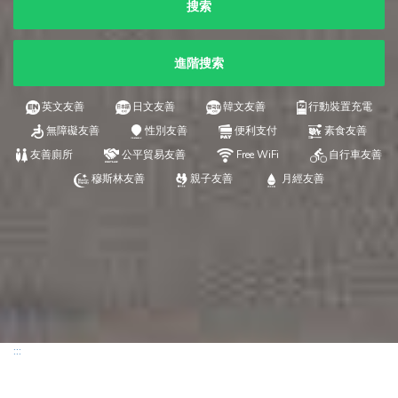
搜索
進階搜索
英文友善
日文友善
韓文友善
行動裝置充電
無障礙友善
性別友善
便利支付
素食友善
友善廁所
公平貿易友善
Free WiFi
自行車友善
穆斯林友善
親子友善
月經友善
:::