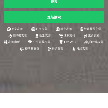
搜索
進階搜索
英文友善
日文友善
韓文友善
行動裝置充電
無障礙友善
性別友善
便利支付
素食友善
友善廁所
公平貿易友善
Free WiFi
自行車友善
穆斯林友善
親子友善
月經友善
:::