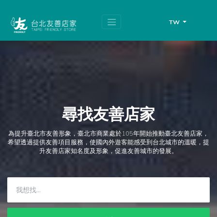
跳
頁
到
面
主
頂
TW
要
端
內
容
區
塊
尋找友善店家
為提升臺北市友善形象，臺北市商業處於105年開始推動臺北友善店家，
希望透過提供友善項目服務，使國內外遊客能感受到台北城市的溫暖，提
升友善店家知名度及形象，促進友善城市的發展。