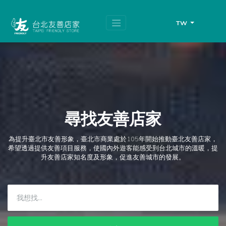
跳
頁
到
面
主
頂
TW
要
端
內
容
區
塊
尋找友善店家
為提升臺北市友善形象，臺北市商業處於105年開始推動臺北友善店家，
希望透過提供友善項目服務，使國內外遊客能感受到台北城市的溫暖，提
升友善店家知名度及形象，促進友善城市的發展。