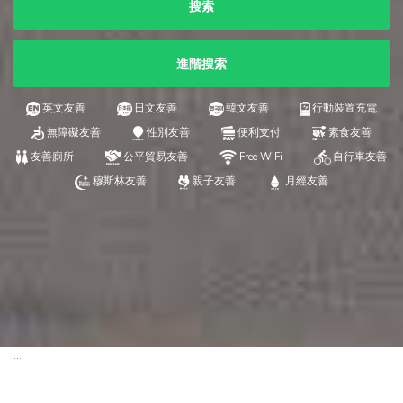
搜索
進階搜索
英文友善
日文友善
韓文友善
行動裝置充電
無障礙友善
性別友善
便利支付
素食友善
友善廁所
公平貿易友善
Free WiFi
自行車友善
穆斯林友善
親子友善
月經友善
:::