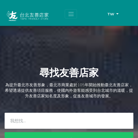
跳
頁
到
面
主
頂
TW
要
端
內
容
區
塊
尋找友善店家
為提升臺北市友善形象，臺北市商業處於105年開始推動臺北友善店家，
希望透過提供友善項目服務，使國內外遊客能感受到台北城市的溫暖，提
升友善店家知名度及形象，促進友善城市的發展。