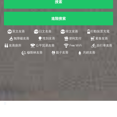
搜索
進階搜索
英文友善
日文友善
韓文友善
行動裝置充電
無障礙友善
性別友善
便利支付
素食友善
友善廁所
公平貿易友善
Free WiFi
自行車友善
穆斯林友善
親子友善
月經友善
:::