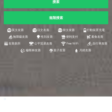
搜索
進階搜索
英文友善
日文友善
韓文友善
行動裝置充電
無障礙友善
性別友善
便利支付
素食友善
友善廁所
公平貿易友善
Free WiFi
自行車友善
穆斯林友善
親子友善
月經友善
:::