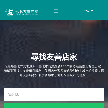
跳
頁
到
面
主
頂
TW
要
端
內
容
區
塊
尋找友善店家
為提升臺北市友善形象，臺北市商業處於105年開始推動臺北友善店家，
希望透過提供友善項目服務，使國內外遊客能感受到台北城市的溫暖，提
升友善店家知名度及形象，促進友善城市的發展。