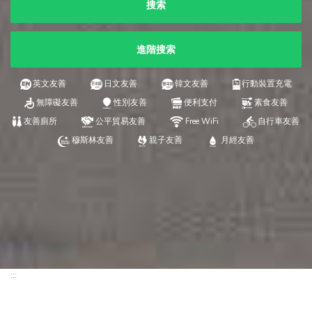
搜索
進階搜索
英文友善
日文友善
韓文友善
行動裝置充電
無障礙友善
性別友善
便利支付
素食友善
友善廁所
公平貿易友善
Free WiFi
自行車友善
穆斯林友善
親子友善
月經友善
:::