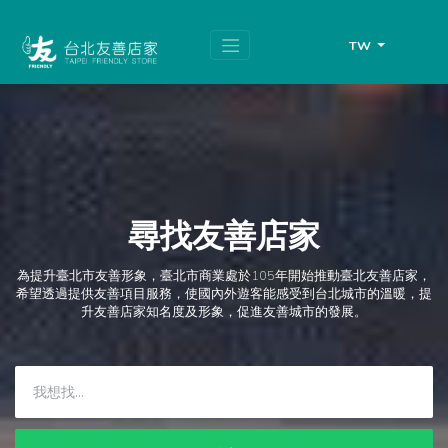
跳
頁
到
面
主
頂
TW
要
端
內
容
區
塊
尋找友善店家
為提升臺北市友善形象，臺北市商業處於105年開始推動臺北友善店家，
希望透過提供友善項目服務，使國內外遊客能感受到台北城市的溫暖，提
升友善店家知名度及形象，促進友善城市的發展。