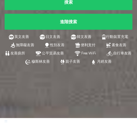
搜索
進階搜索
英文友善
日文友善
韓文友善
行動裝置充電
無障礙友善
性別友善
便利支付
素食友善
友善廁所
公平貿易友善
Free WiFi
自行車友善
穆斯林友善
親子友善
月經友善
:::