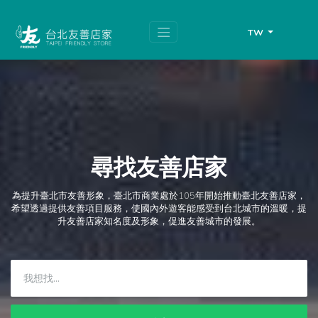
跳
頁
到
面
主
頂
TW
要
端
內
容
區
塊
尋找友善店家
為提升臺北市友善形象，臺北市商業處於105年開始推動臺北友善店家，
希望透過提供友善項目服務，使國內外遊客能感受到台北城市的溫暖，提
升友善店家知名度及形象，促進友善城市的發展。