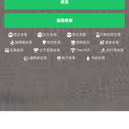
搜索
進階搜索
英文友善
日文友善
韓文友善
行動裝置充電
無障礙友善
性別友善
便利支付
素食友善
友善廁所
公平貿易友善
Free WiFi
自行車友善
穆斯林友善
親子友善
月經友善
:::