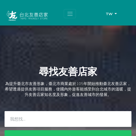
跳
頁
到
面
主
頂
TW
要
端
內
容
區
塊
尋找友善店家
為提升臺北市友善形象，臺北市商業處於105年開始推動臺北友善店家，
希望透過提供友善項目服務，使國內外遊客能感受到台北城市的溫暖，提
升友善店家知名度及形象，促進友善城市的發展。