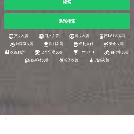
搜索
進階搜索
英文友善
日文友善
韓文友善
行動裝置充電
無障礙友善
性別友善
便利支付
素食友善
友善廁所
公平貿易友善
Free WiFi
自行車友善
穆斯林友善
親子友善
月經友善
:::