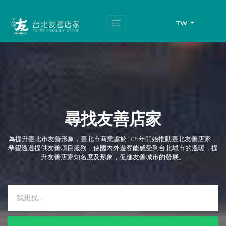
跳
頁
到
面
主
頂
TW
要
端
內
容
區
塊
尋找友善店家
為提升臺北市友善形象，臺北市商業處於105年開始推動臺北友善店家，
希望透過提供友善項目服務，使國內外遊客能感受到台北城市的溫暖，提
升友善店家知名度及形象，促進友善城市的發展。