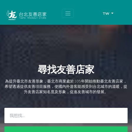
跳
頁
到
面
主
頂
TW
要
端
內
容
區
塊
尋找友善店家
為提升臺北市友善形象，臺北市商業處於105年開始推動臺北友善店家，
希望透過提供友善項目服務，使國內外遊客能感受到台北城市的溫暖，提
升友善店家知名度及形象，促進友善城市的發展。