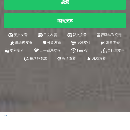
搜索
進階搜索
英文友善
日文友善
韓文友善
行動裝置充電
無障礙友善
性別友善
便利支付
素食友善
友善廁所
公平貿易友善
Free WiFi
自行車友善
穆斯林友善
親子友善
月經友善
:::