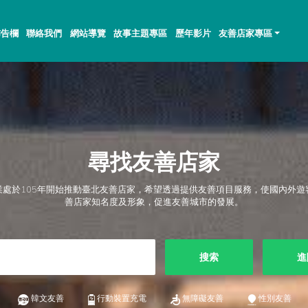
佈告欄
聯絡我們
網站導覽
故事主題專區
歷年影片
友善店家專區
尋找友善店家
業處於105年開始推動臺北友善店家，希望透過提供友善項目服務，使國內外遊
善店家知名度及形象，促進友善城市的發展。
搜索
進
韓文友善
行動裝置充電
無障礙友善
性別友善