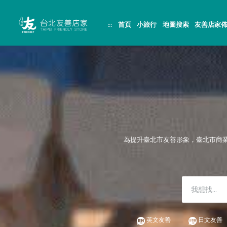
跳
頁
到
面
主
頂
:::
首頁
小旅行
地圖搜索
友善店家
要
端
內
容
區
塊
為提升臺北市友善形象，臺北市商
英文友善
日文友善