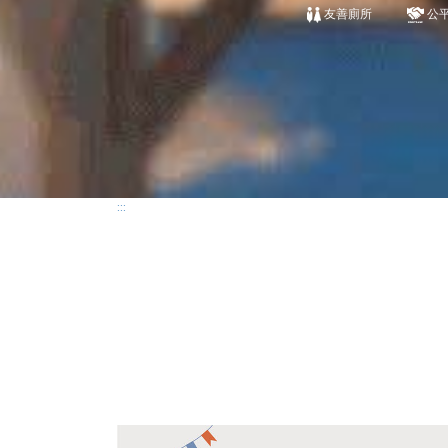
友善廁所
公
:::