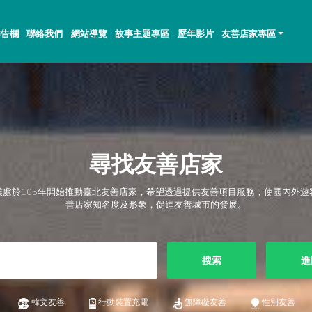
佈告欄
聯絡我們
網站導覽
故事主題專區
歷年影片
友善店家專區
尋找友善店家
業處於105年開始推動臺北友善店家，希望透過提供友善項目服務，使國內外遊
善店家知名度及形象，促進友善城市的發展。
搜索
進
韓文友善
行動裝置充電
無障礙友善
性別友善