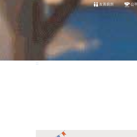
友善廁所
公
:::