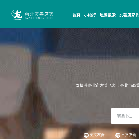
跳
頁
到
面
主
頂
:::
首頁
小旅行
地圖搜索
友善店家
要
端
內
容
區
塊
為提升臺北市友善形象，臺北市商
英文友善
日文友善