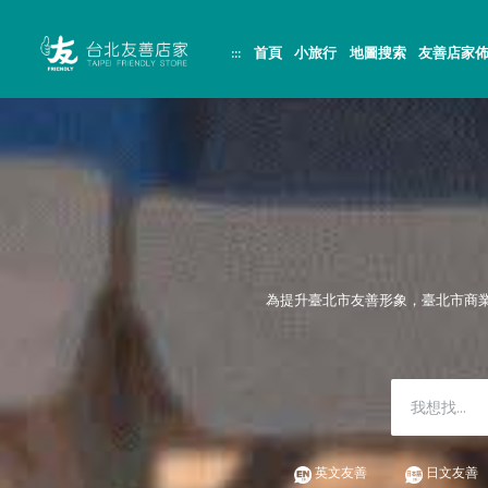
跳
頁
到
面
主
頂
:::
首頁
小旅行
地圖搜索
友善店家
要
端
內
容
區
塊
為提升臺北市友善形象，臺北市商
英文友善
日文友善