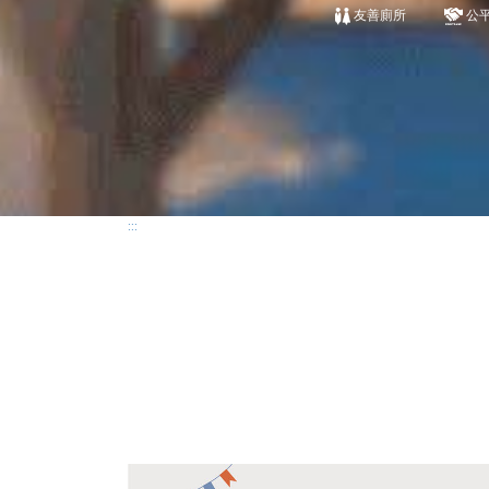
友善廁所
公
:::