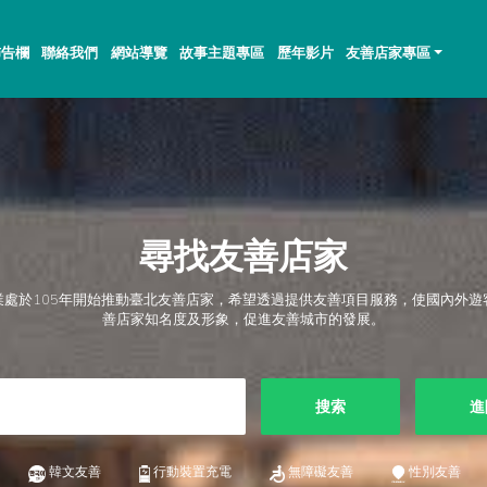
佈告欄
聯絡我們
網站導覽
故事主題專區
歷年影片
友善店家專區
尋找友善店家
業處於105年開始推動臺北友善店家，希望透過提供友善項目服務，使國內外遊
善店家知名度及形象，促進友善城市的發展。
搜索
進
韓文友善
行動裝置充電
無障礙友善
性別友善