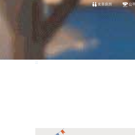
友善廁所
公
:::