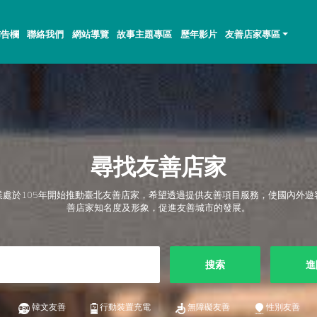
佈告欄
聯絡我們
網站導覽
故事主題專區
歷年影片
友善店家專區
尋找友善店家
業處於105年開始推動臺北友善店家，希望透過提供友善項目服務，使國內外遊
善店家知名度及形象，促進友善城市的發展。
搜索
進
韓文友善
行動裝置充電
無障礙友善
性別友善