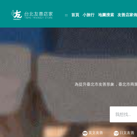
跳
頁
到
面
主
頂
:::
首頁
小旅行
地圖搜索
友善店家
要
端
內
容
區
塊
為提升臺北市友善形象，臺北市商
英文友善
日文友善