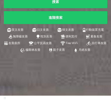
搜索
進階搜索
英文友善
日文友善
韓文友善
行動裝置充電
無障礙友善
性別友善
便利支付
素食友善
友善廁所
公平貿易友善
Free WiFi
自行車友善
穆斯林友善
親子友善
月經友善
:::