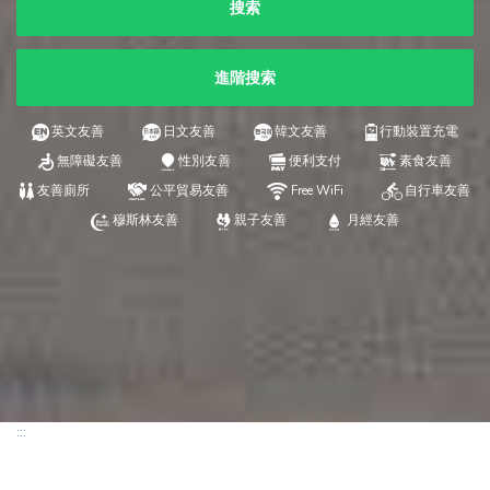
搜索
進階搜索
英文友善
日文友善
韓文友善
行動裝置充電
無障礙友善
性別友善
便利支付
素食友善
友善廁所
公平貿易友善
Free WiFi
自行車友善
穆斯林友善
親子友善
月經友善
:::