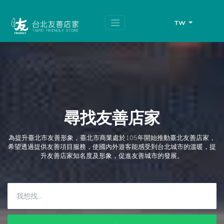
跳
頁
到
面
主
頂
TW
要
端
內
容
區
塊
尋找友善店家
為提升臺北市友善形象，臺北市商業處於105年開始推動臺北友善店家，
希望透過提供友善項目服務，使國內外遊客能感受到台北城市的溫暖，提
升友善店家知名度及形象，促進友善城市的發展。