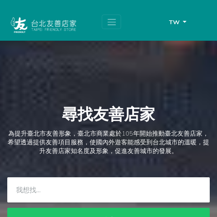
跳
頁
到
面
主
頂
TW
要
端
內
容
區
塊
尋找友善店家
為提升臺北市友善形象，臺北市商業處於105年開始推動臺北友善店家，
希望透過提供友善項目服務，使國內外遊客能感受到台北城市的溫暖，提
升友善店家知名度及形象，促進友善城市的發展。