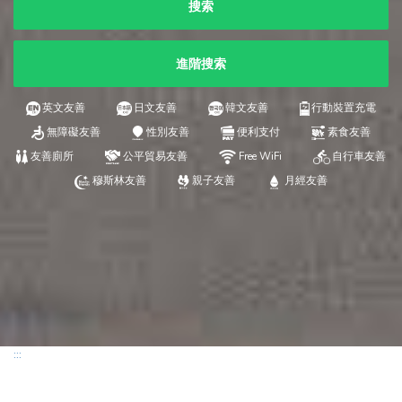
搜索
進階搜索
英文友善
日文友善
韓文友善
行動裝置充電
無障礙友善
性別友善
便利支付
素食友善
友善廁所
公平貿易友善
Free WiFi
自行車友善
穆斯林友善
親子友善
月經友善
:::