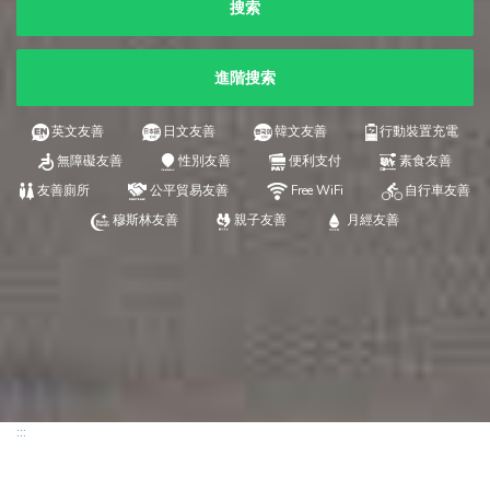
搜索
進階搜索
英文友善
日文友善
韓文友善
行動裝置充電
無障礙友善
性別友善
便利支付
素食友善
友善廁所
公平貿易友善
Free WiFi
自行車友善
穆斯林友善
親子友善
月經友善
:::