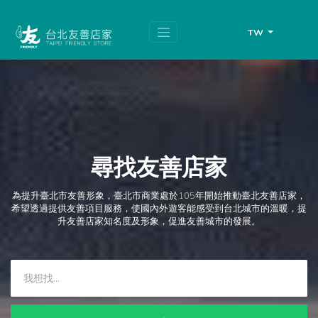
跳
頁
到
面
主
頂
TW
要
端
內
容
區
塊
尋找友善店家
為提升臺北市友善形象，臺北市商業處於105年開始推動臺北友善店家，
希望透過提供友善項目服務，使國內外遊客能感受到台北城市的溫暖，提
升友善店家知名度及形象，促進友善城市的發展。