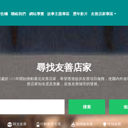
佈告欄
聯絡我們
網站導覽
故事主題專區
歷年影片
友善店家專區
尋找友善店家
業處於105年開始推動臺北友善店家，希望透過提供友善項目服務，使國內外遊
善店家知名度及形象，促進友善城市的發展。
搜索
進
韓文友善
行動裝置充電
無障礙友善
性別友善