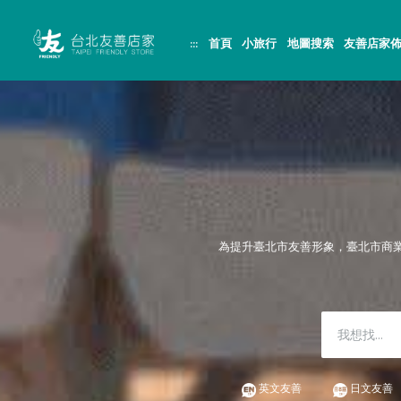
跳
頁
到
面
主
頂
:::
首頁
小旅行
地圖搜索
友善店家
要
端
內
容
區
塊
為提升臺北市友善形象，臺北市商
英文友善
日文友善