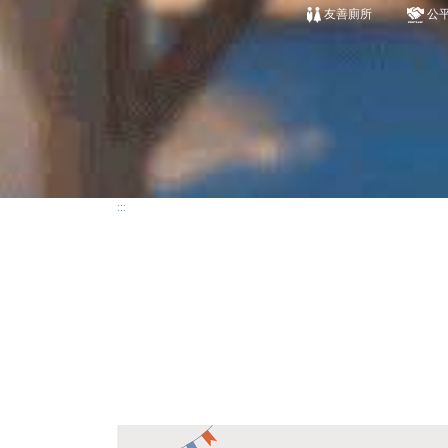
友善廁所
公
:::