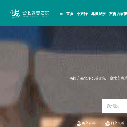
跳
頁
到
面
主
頂
:::
首頁
小旅行
地圖搜索
友善店家
要
端
內
容
區
塊
為提升臺北市友善形象，臺北市商
英文友善
日文友善