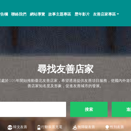
佈告欄
聯絡我們
網站導覽
故事主題專區
歷年影片
友善店家專區
尋找友善店家
業處於105年開始推動臺北友善店家，希望透過提供友善項目服務，使國內外遊
善店家知名度及形象，促進友善城市的發展。
搜索
進
韓文友善
行動裝置充電
無障礙友善
性別友善