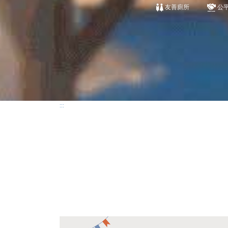
友善廁所
公
:::