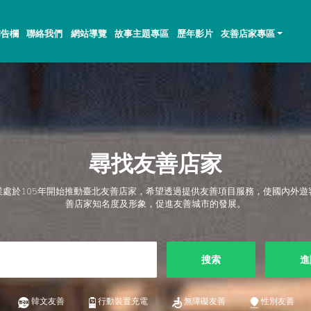
佈告欄
聯絡我們
網站導覽
故事主題專區
歷年影片
友善店家專區
尋找友善店家
業處於105年開始推動臺北友善店家，希望透過提供友善項目服務，使國內外遊
善店家知名度及形象，促進友善城市的發展。
搜索
進
韓文友善
行動裝置充電
無障礙友善
性別友善