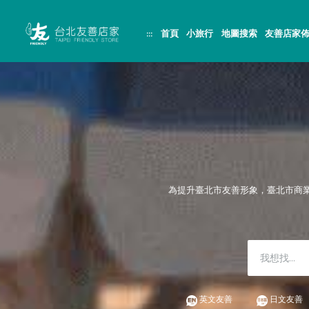
跳
頁
到
面
主
頂
:::
首頁
小旅行
地圖搜索
友善店家
要
端
內
容
區
塊
為提升臺北市友善形象，臺北市商
英文友善
日文友善