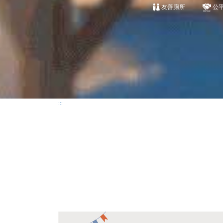
友善廁所
公
:::