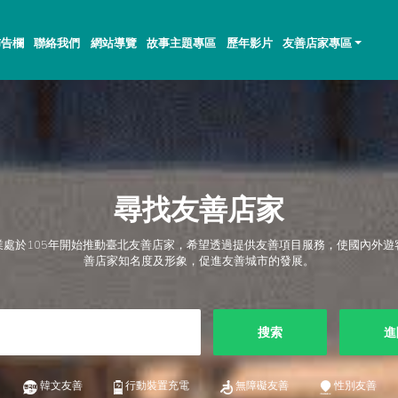
佈告欄
聯絡我們
網站導覽
故事主題專區
歷年影片
友善店家專區
尋找友善店家
業處於105年開始推動臺北友善店家，希望透過提供友善項目服務，使國內外遊
善店家知名度及形象，促進友善城市的發展。
搜索
進
韓文友善
行動裝置充電
無障礙友善
性別友善