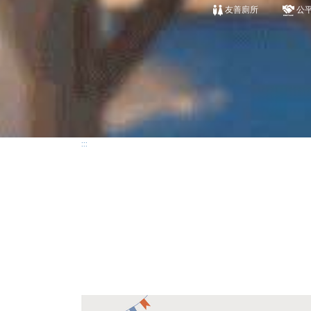
友善廁所
公
:::