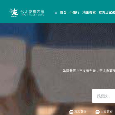
跳
頁
到
面
主
頂
:::
首頁
小旅行
地圖搜索
友善店家
要
端
內
容
區
塊
為提升臺北市友善形象，臺北市商
英文友善
日文友善