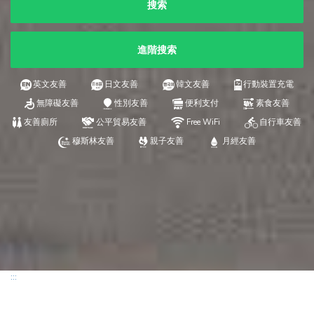
搜索
進階搜索
英文友善
日文友善
韓文友善
行動裝置充電
無障礙友善
性別友善
便利支付
素食友善
友善廁所
公平貿易友善
Free WiFi
自行車友善
穆斯林友善
親子友善
月經友善
:::