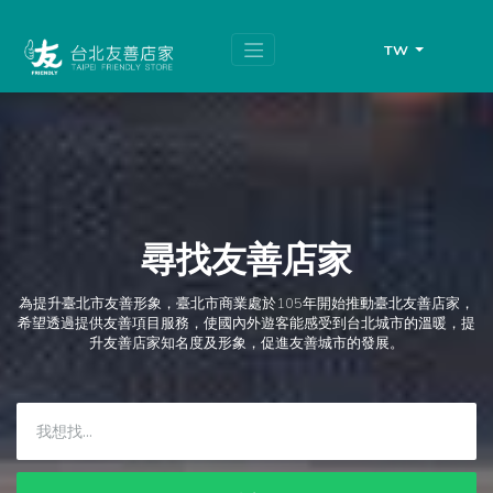
跳
頁
到
面
主
頂
TW
要
端
內
容
區
塊
尋找友善店家
為提升臺北市友善形象，臺北市商業處於105年開始推動臺北友善店家，
希望透過提供友善項目服務，使國內外遊客能感受到台北城市的溫暖，提
升友善店家知名度及形象，促進友善城市的發展。