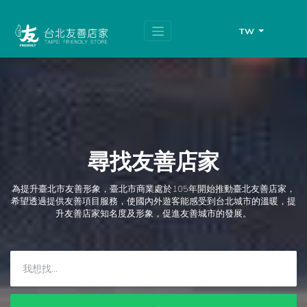
跳
頁
到
面
主
頂
TW
要
端
內
容
區
塊
尋找友善店家
為提升臺北市友善形象，臺北市商業處於105年開始推動臺北友善店家，
希望透過提供友善項目服務，使國內外遊客能感受到台北城市的溫暖，提
升友善店家知名度及形象，促進友善城市的發展。