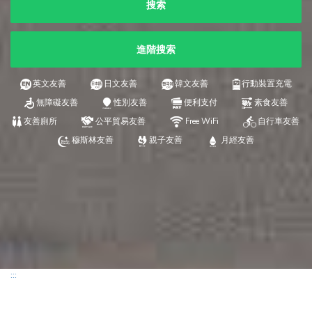
搜索
進階搜索
英文友善
日文友善
韓文友善
行動裝置充電
無障礙友善
性別友善
便利支付
素食友善
友善廁所
公平貿易友善
Free WiFi
自行車友善
穆斯林友善
親子友善
月經友善
:::