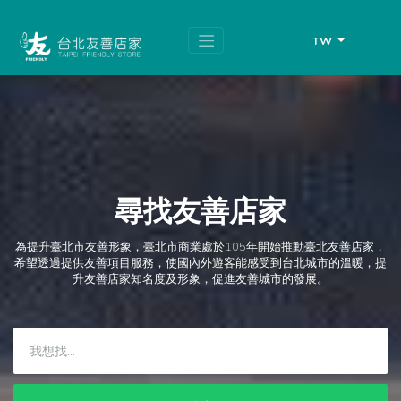
跳
頁
到
面
主
頂
TW
要
端
內
容
區
塊
尋找友善店家
為提升臺北市友善形象，臺北市商業處於105年開始推動臺北友善店家，
希望透過提供友善項目服務，使國內外遊客能感受到台北城市的溫暖，提
升友善店家知名度及形象，促進友善城市的發展。