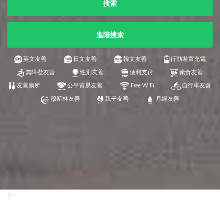
搜索
進階搜索
英文友善
日文友善
韓文友善
行動裝置充電
無障礙友善
性別友善
便利支付
素食友善
友善廁所
公平貿易友善
Free WiFi
自行車友善
穆斯林友善
親子友善
月經友善
:::