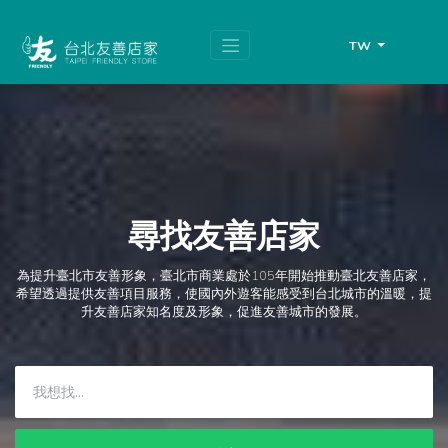
跳
頁
到
面
主
頂
TW
要
端
內
容
區
塊
尋找友善店家
為提升臺北市友善形象，臺北市商業處於105年開始推動臺北友善店家，
希望透過提供友善項目服務，使國內外遊客能感受到台北城市的溫暖，提
升友善店家知名度及形象，促進友善城市的發展。