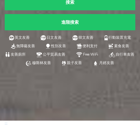
搜索
進階搜索
英文友善
日文友善
韓文友善
行動裝置充電
無障礙友善
性別友善
便利支付
素食友善
友善廁所
公平貿易友善
Free WiFi
自行車友善
穆斯林友善
親子友善
月經友善
:::