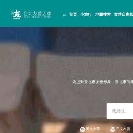
跳
頁
到
面
主
頂
:::
首頁
小旅行
地圖搜索
友善店家
要
端
內
容
區
塊
為提升臺北市友善形象，臺北市商
英文友善
日文友善