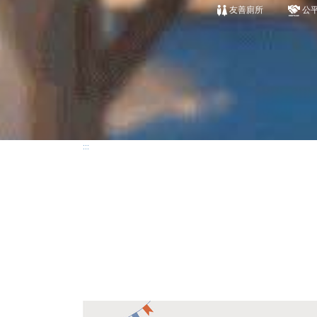
友善廁所
公
:::