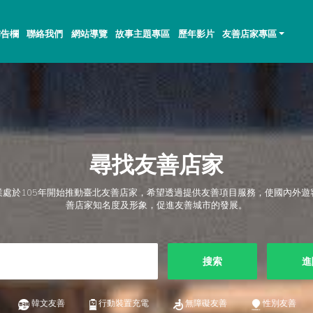
佈告欄
聯絡我們
網站導覽
故事主題專區
歷年影片
友善店家專區
尋找友善店家
業處於105年開始推動臺北友善店家，希望透過提供友善項目服務，使國內外遊
善店家知名度及形象，促進友善城市的發展。
搜索
進
韓文友善
行動裝置充電
無障礙友善
性別友善