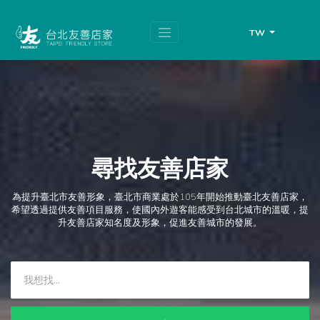
跳
頁
到
面
主
頂
TW
要
端
內
容
區
塊
尋找友善店家
為提升臺北市友善形象，臺北市商業處於105年開始推動臺北友善店家，
希望透過提供友善項目服務，使國內外遊客能感受到台北城市的溫暖，提
升友善店家知名度及形象，促進友善城市的發展。