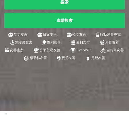
搜索
進階搜索
英文友善
日文友善
韓文友善
行動裝置充電
無障礙友善
性別友善
便利支付
素食友善
友善廁所
公平貿易友善
Free WiFi
自行車友善
穆斯林友善
親子友善
月經友善
:::