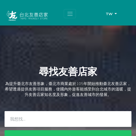
跳
頁
到
面
主
頂
TW
要
端
內
容
區
塊
尋找友善店家
為提升臺北市友善形象，臺北市商業處於105年開始推動臺北友善店家，
希望透過提供友善項目服務，使國內外遊客能感受到台北城市的溫暖，提
升友善店家知名度及形象，促進友善城市的發展。