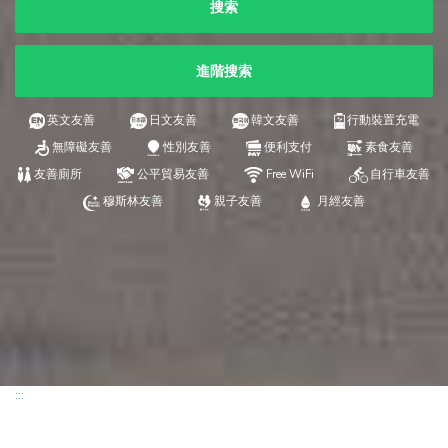
搜索
進階搜索
英文友善
日文友善
韓文友善
行動裝置充電
無障礙友善
性別友善
便利支付
素食友善
友善廁所
公平貿易友善
Free WiFi
自行車友善
穆斯林友善
親子友善
月經友善
:::