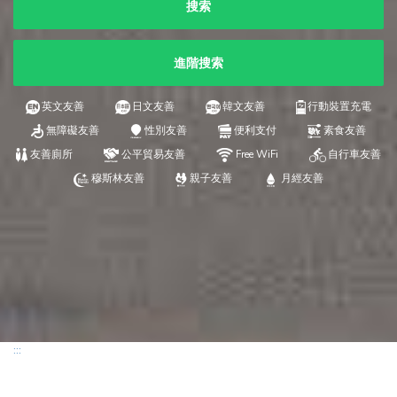
搜索
進階搜索
英文友善
日文友善
韓文友善
行動裝置充電
無障礙友善
性別友善
便利支付
素食友善
友善廁所
公平貿易友善
Free WiFi
自行車友善
穆斯林友善
親子友善
月經友善
:::