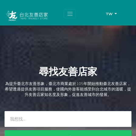
跳
頁
到
面
主
頂
TW
要
端
內
容
區
塊
尋找友善店家
為提升臺北市友善形象，臺北市商業處於105年開始推動臺北友善店家，
希望透過提供友善項目服務，使國內外遊客能感受到台北城市的溫暖，提
升友善店家知名度及形象，促進友善城市的發展。