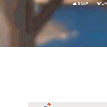
友善廁所
公
:::