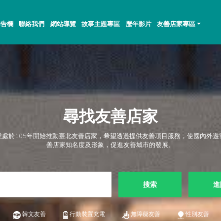
佈告欄
聯絡我們
網站導覽
故事主題專區
歷年影片
友善店家專區
尋找友善店家
業處於105年開始推動臺北友善店家，希望透過提供友善項目服務，使國內外遊
善店家知名度及形象，促進友善城市的發展。
搜索
進
韓文友善
行動裝置充電
無障礙友善
性別友善