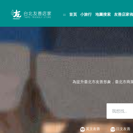
跳
頁
到
面
主
頂
:::
首頁
小旅行
地圖搜索
友善店家
要
端
內
容
區
塊
為提升臺北市友善形象，臺北市商
英文友善
日文友善