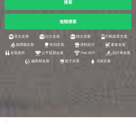
搜索
進階搜索
英文友善
日文友善
韓文友善
行動裝置充電
無障礙友善
性別友善
便利支付
素食友善
友善廁所
公平貿易友善
Free WiFi
自行車友善
穆斯林友善
親子友善
月經友善
:::