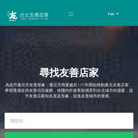
跳
頁
到
面
主
頂
TW
要
端
內
容
區
塊
尋找友善店家
為提升臺北市友善形象，臺北市商業處於105年開始推動臺北友善店家，
希望透過提供友善項目服務，使國內外遊客能感受到台北城市的溫暖，提
升友善店家知名度及形象，促進友善城市的發展。