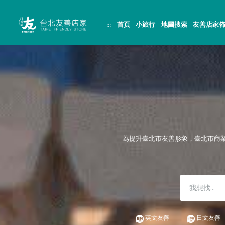
跳
頁
到
面
主
頂
:::
首頁
小旅行
地圖搜索
友善店家
要
端
內
容
區
塊
為提升臺北市友善形象，臺北市商
英文友善
日文友善