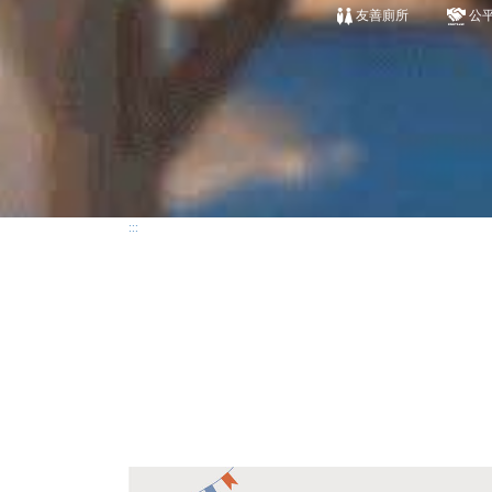
友善廁所
公
:::